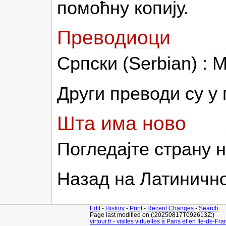
помоћну копију.
Преводиоци
Српски (Serbian) : M
Други преводи су у
Шта има ново
Погледајте страну 
Назад на Латинично
Edit
-
History
-
Print
-
Recent Changes
-
Search
Page last modified on (:20250817T092613Z:)
virtour.fr - visites virtuelles à Paris et en Ile-de-Fr