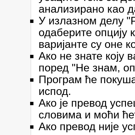
анализирано као д
У излазном делу "Р
одаберите опцију к
варијанте су оне к
Ако не знате коју 
поред "Не знам, оп
Програм ће покуша
испод.
Ако је превод усп
словима и моћи ћет
Ако превод није ус