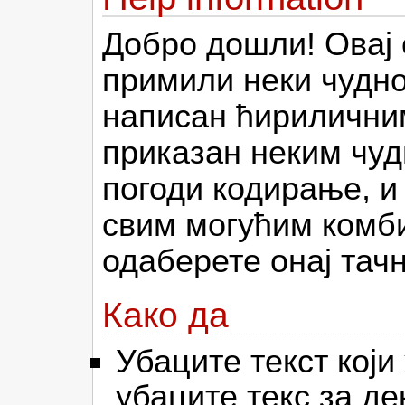
Добро дошли! Овај с
примили неки чудно 
написан ћириличним
приказан неким чуд
погоди кодирање, и
свим могућим комби
одаберете онај тачн
Како да
Убаците текст кој
убаците текс за д