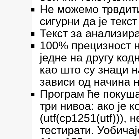
Не можемо трвдити 
сигурни да је текс
Текст за анализира
100% прецизност ни
једне на другу код
као што су знаци 
зависи од начина н
Програм ће покуша
три нивоа: ако је
(utf(cp1251(utf))),
тестирати. Уобичај