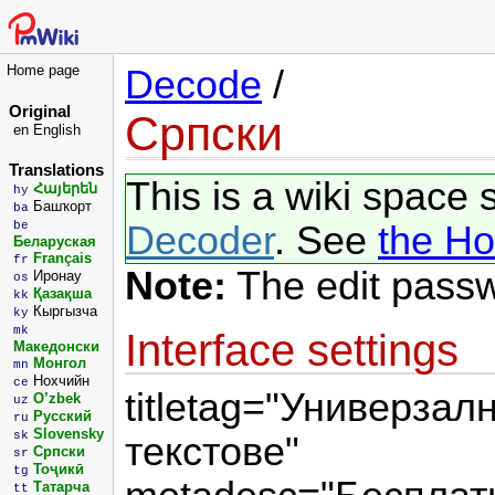
Home page
Decode
/
Original
Српски
en
English
Translations
This is a wiki space 
Հայերեն
hy
Башҡорт
ba
be
Decoder
. See
the H
Беларуская
Français
fr
Note:
The edit pass
Иронау
os
Қазақша
kk
Кыргызча
ky
mk
Interface settings
Македонски
Монгол
mn
Нохчийн
ce
titletag="Универза
O’zbek
uz
Русский
ru
Slovensky
sk
текстове"
Српски
sr
Тоҷикӣ
tg
Татарча
tt