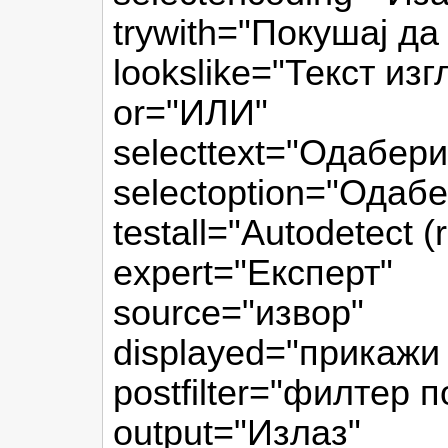
trywith="Покушај д
lookslike="Текст из
or="ИЛИ"
selecttext="Одабери
selectoption="Одаб
testall="Autodetect
expert="Експерт"
source="извор"
displayed="прикажи
postfilter="филтер 
output="Излаз"