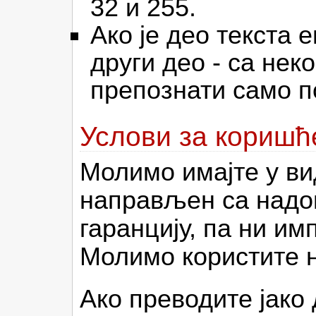
32 и 255.
Ако је део текста 
други део - са не
препознати само по
Услови за кориш
Молимо имајте у вид
направљен са надом
гаранцију, па ни им
Молимо користите н
Ако преводите јако