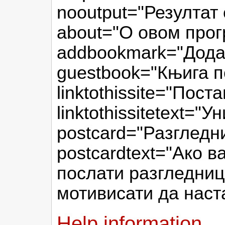
nooutput="Резултат 
about="О овом прог
addbookmark="Додај
guestbook="Књига п
linktothissite="Пост
linktothissitetext=
postcard="Разгледн
postcardtext="Ако в
послати разгледниц
мотивисати да нас
Help information