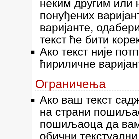
неким другим или 
понуђених варијант
варијанте, одабер
текст ће бити коре
Ако текст није пот
ћириличне варијан
Ограничења
Ако ваш текст садж
на страни пошиљао
пошиљаоца да вам 
обични текстуални