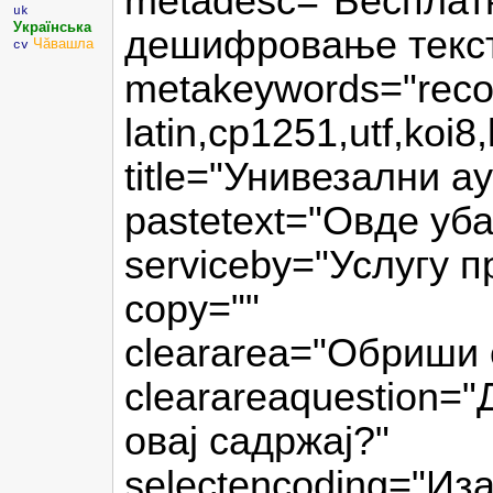
metadesc="Бесплатн
uk
Українська
дешифровање текст
Чăвашла
cv
metakeywords="recov
latin,cp1251,utf,koi8,k
title="Унивезални 
pastetext="Овде уб
serviceby="Услугу п
copy=""
cleararea="Обриши 
clearareaquestion=
овај садржај?"
selectencoding="Из