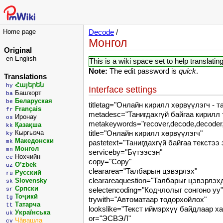
Home page
Decode
/
Монгол
Original
en
English
This is a wiki space set to help translatin
Note:
The edit password is
quick
.
Translations
Հայերեն
hy
Interface settings
Башҡорт
ba
Беларуская
be
titletag="Онлайн кирилл хөрвүүлэгч - т
Français
fr
metadesc="Танигдахгүй байгаа кирилл 
Иронау
os
metakeywords="recover,decode,decoder,de
Қазақша
kk
Кыргызча
title="Онлайн кирилл хөрвүүлэгч"
ky
Македонски
mk
pastetext="Танигдахгүй байгаа текстээ
Монгол
mn
serviceby="Бүтээсэн"
Нохчийн
ce
copy="Copy"
O’zbek
uz
cleararea="Талбарын цэвэрлэх"
Русский
ru
clearareaquestion="Талбарыг цэвэрлэх
Slovensky
sk
Српски
sr
selectencoding="Кодчлолыг сонгоно уу"
Тоҷикӣ
tg
trywith="Автоматаар тодорхойлох"
Татарча
tt
lookslike="Текст иймэрхүү байдлаар ха
Українська
uk
or="ЭСВЭЛ"
Чăвашла
cv