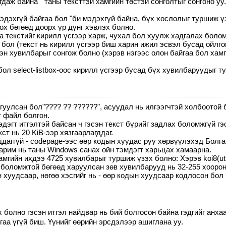
рагдаж байна " таны тексттэй хамгийн төстэй сонголтыг сонгоно 
эдэхгүй байгаа бол "би мэдэхгүй байна, бүх хослолыг туршиж үз
ох бөгөөд доорх үр дүнг хэвлэх болно.
 текстийг кирилл үсгээр харж, чухал бол хуулж хадгалах боло
бол (текст нь кирилл үсгээр биш харин ижил эсвэл бусад ойлго
чсэн хувилбарыг сонгож болно (хэрэв нэгээс олон байгаа бол хамг
бол select-listbox-оос кирилл үсгээр бусад бүх хувилбаруудыг т
гуулсан бол"???? ?? ??????", асуудал нь илгээгчтэй холбоотой 
т файл болгон.
эдэгт итгэлтэй байсан ч гэсэн текст бүрийг задлах боломжгүй г
т нь 20 KiB-ээр хязгаарлагддаг.
даггүй - codepage-ээс өөр кодын хуудас руу хөрвүүлэхэд Болга
арим нь таны Windows санах ойн тэмдэгт харьцах хамаарна.
мгийн ихдээ 4725 хувилбарыг туршиж үзэх болно: Хэрэв koi8(utf
боломжтой бөгөөд харуулсан зөв хувилбарууд нь 32-255 хоорон
н хуудсаар, нөгөө хэсгийг нь - өөр кодын хуудсаар кодлосон бол 
 болно гэсэн итгэл найдвар нь бий болгосон байна гэдгийг анхаа
аа үгүй биш. Үүнийг өөрийн эрсдэлээр ашиглана уу.