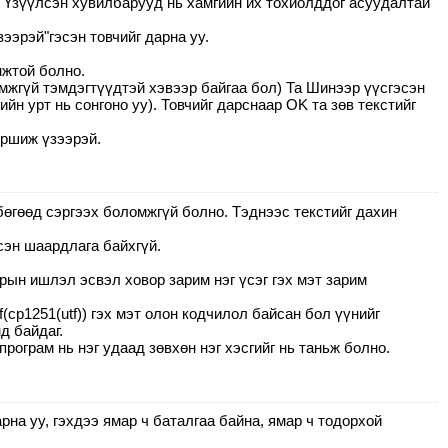
уу. Үзүүлсэн хувилбарууд нь хамгийн их тохиолддог асуудалтай
ээрэй"гэсэн товчийг дарна уу.
мжтой болно.
мжгүй тэмдэгтүүдтэй хэвээр байгаа бол) Та Шинээр үүсгэсэн
ийн урт нь сонгоно уу). Товчийг дарснаар OK та зөв текстийг
уршиж үзээрэй.
бөгөөд сэргээх боломжгүй болно. Тэднээс текстийг дахин
эсэн шаардлага байхгүй.
рын ишлэл эсвэл ховор зарим нэг үсэг гэх мэт зарим
(cp1251(utf)) гэх мэт олон кодчилол байсан бол үүнийг
д байдаг.
програм нь нэг удаад зөвхөн нэг хэсгийг нь таньж болно.
рна уу, гэхдээ ямар ч баталгаа байна, ямар ч тодорхой