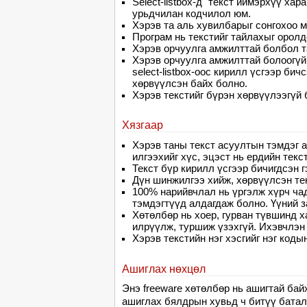
Select-listbox-д" текст иймэрхүү ха
урьдчилан кодчилол юм.
Хэрэв та аль хувилбарыг сонгохоо м
Програм нь текстийг тайлахыг оролд
Хэрэв орчуулга амжилттай болбол та
Хэрэв орчуулга амжилттай болоогүй 
select-listbox-оос кирилл үсгээр би
хөрвүүлсэн байх болно.
Хэрэв текстийг бүрэн хөрвүүлээгүй 
Хязгаар
Хэрэв таны текст асуултын тэмдэг а
илгээхийг хүс, эцэст нь ердийн текс
Текст бүр кирилл үсгээр бичигдсэн г
Дүн шинжилгээ хийж, хөрвүүлсэн текс
100% нарийвчлал нь үргэлж хүрч чад
тэмдэгтүүд алдагдаж болно. Үүний з
Хөтөлбөр нь хоер, гурван түвшинд ха
илрүүлж, туршиж үзэхгүй. Ихэвчлэн 
Хэрэв текстийн нэг хэсгийг нэг коды
Ашиглах нөхцөл
Энэ freeware хөтөлбөр нь ашигтай байх
ашиглах бялдрын хувьд ч битүү баталг