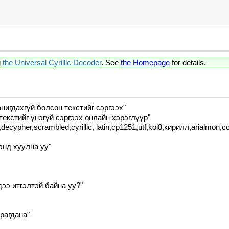
g
the Universal Cyrillic Decoder
. See
the Homepage
for details.
анигдахгүй болсон текстийг сэргээх"
текстийг үнэгүй сэргээх онлайн хэрэглүүр"
cypher,scrambled,cyrillic, latin,cp1251,utf,koi8,кирилл,arialmon,
 энд хуулна уу"
дээ итгэлтэй байна уу?"
рагдана"