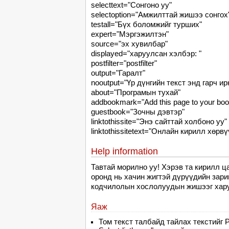
selecttext="Сонгоно уу"
selectoption="Амжилттай жишээ сонгох
testall="Бүх боломжийг турших"
expert="Мэргэжилтэн"
source="эх хувилбар"
displayed="харуулсан хэлбэр: "
postfilter="postfilter"
output="Гаралт"
nooutput="Үр дүнгийн текст энд гарч ирн
about="Програмын тухай"
addbookmark="Add this page to your bo
guestbook="Зочны дэвтэр"
linktothissite="Энэ сайттай холбоно уу"
linktothissitetext="Онлайн кирилл хөрвү
Help information
Тавтай морилно уу! Хэрэв та кирилл ца
оронд нь хачин жигтэй дүрүүдийн зари
кодчилолын хослолуудын жишээг харуу
Яаж
Том текст талбайд тайлах текстийг P