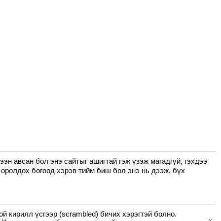
лээн авсан бол энэ сайтыг ашигтай гэж үзэж магадгүй, гэхдээ
 оролдох бөгөөд хэрэв тийм биш бол энэ нь дээж, бүх
ой кирилл үсгээр (scrambled) бичих хэрэгтэй болно.