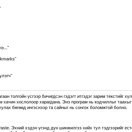
"
э..."
okmarks"
үлэгч"
гаан толгойн үсгээр бичигдсэн гэдэгт итгэдэг зарим текстийг хү
м хачин хослолоор харагдана. Энэ програм нь кодчиллыг таахыг
лах бөгөөд ингэснээр та сайныг нь сонгох боломжтой болно.
aste. Эхний хэдэн үгэнд дүн шинжилгээ хийх тул тэдгээрийг ест