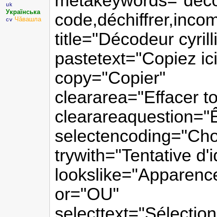
metakeywords="déco
uk
Українська
code,déchiffrer,incom
Чăвашла
cv
title="Décodeur cyrill
pastetext="Copiez ici
copy="Copier"
cleararea="Effacer to
clearareaquestion="Êt
selectencoding="Cho
trywith="Tentative d'i
lookslike="Apparence
or="OU"
selecttext="Sélection