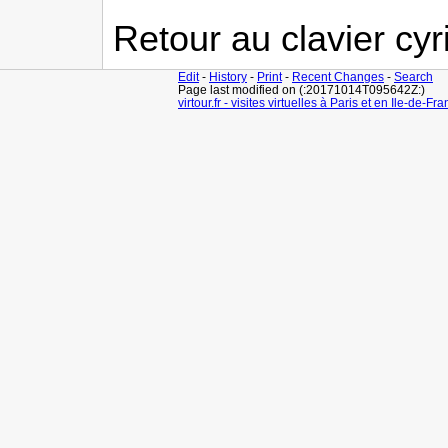
Retour au clavier cyril
Edit
-
History
-
Print
-
Recent Changes
-
Search
Page last modified on (:20171014T095642Z:)
virtour.fr - visites virtuelles à Paris et en Ile-de-Fr