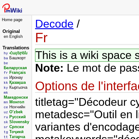
Home page
Decode
/
Original
Fr
en
English
Translations
This is a wiki space 
Հայերեն
hy
Башҡорт
ba
be
Note:
Le mot de pass
Беларуская
Français
fr
Иронау
os
Options de l'interf
Қазақша
kk
Кыргызча
ky
mk
Македонски
titletag="Décodeur cy
Монгол
mn
Нохчийн
ce
metadesc="Outil en l
O’zbek
uz
Русский
ru
Slovensky
sk
variantes d'encodag
Српски
sr
Тоҷикӣ
tg
Татарча
tt