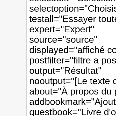
selectoption="Choisis
testall="Essayer tou
expert="Expert"
source="source"
displayed="affiché 
postfilter="filtre a pos
output="Résultat"
nooutput="[Le texte ob
about="À propos du
addbookmark="Ajoute
guestbook="Livre d'o