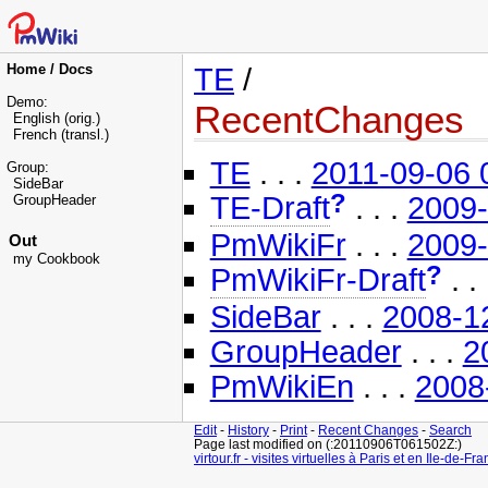
Home / Docs
TE
/
Demo:
RecentChanges
English
(orig.)
French
(transl.)
TE
. . .
2011-09-06 
Group:
SideBar
?
TE-Draft
. . .
2009-
GroupHeader
PmWikiFr
. . .
2009-
Out
my
Cookbook
?
PmWikiFr-Draft
. .
SideBar
. . .
2008-1
GroupHeader
. . .
2
PmWikiEn
. . .
2008
Edit
-
History
-
Print
-
Recent Changes
-
Search
Page last modified on (:20110906T061502Z:)
virtour.fr - visites virtuelles à Paris et en Ile-de-Fr